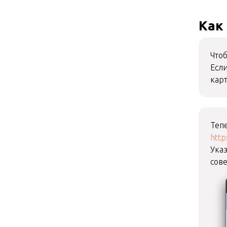
Как
Чтоб
Если
карт
Тепе
http
Указ
сов