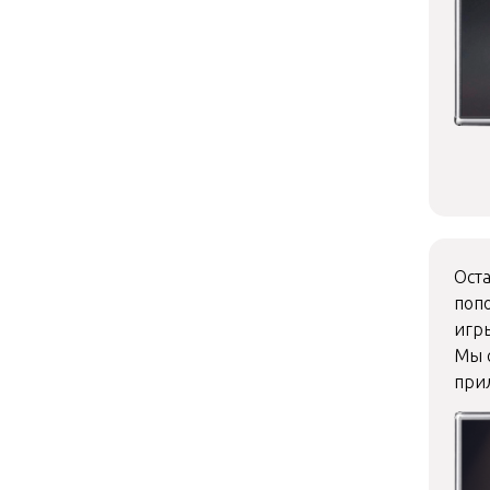
Оста
поп
игр
Мы с
при