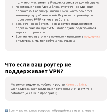
получится – установить IP адрес сервера от другой страны.
Некоторые провайдеры блокируют PPTP соединения
полностью. Например Билайн. Очень часто помогает
заказать услугу «Статический IP» у вашего провайдера,
после этого PPTP начинает работать.
Если PPTP не работает, но ваш роутер поддерживает
подключение по OpenVPN – попробуйте подключиться
через этот протокол.
Если ничего из этого не помогло – напишите в
поддержку
в телеграме, мы попробуем помочь вам.
Что если ваш роутер не
поддерживает VPN?
Мы рекомендуем приобрести роутер
Keenetic Extra
.
Он поддерживает различные протоколы VPN, и отлично
работает (мы лично проверили).
Если у вас остались вопросы, обращайтесь в наш телеграм