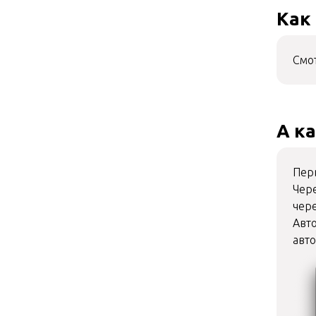
Как
Смот
А к
Пер
Чере
чер
Авто
авт