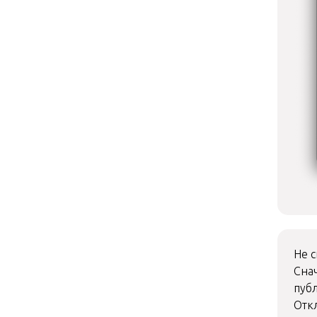
Не с
Сна
пуб
Отк