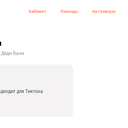
Кабинет
Помощь
На главную
и
N Дяди Вани
дходит для Тиктока.